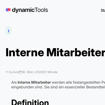
Zum
Inhalt
St
springen
I
Interne Mitarbeite
Zurück
18. März 2026
1 Minute
Als
Interne Mitarbeiter
werden alle festangestellten P
eingebunden sind. Sie sind ein essenzieller Bestandte
Definition