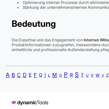
Optimierung interner Prozesse durch eliminier
Stärkung der unternehmensinternen Kommunika
Bedeutung
Die Expertise und das Engagement von
Internen Mita
Produktinformationen zuzugreifen, insbesondere du
einheitliche und professionelle Außendarstellung pfleg
P
S
A
B
C
D
F
I
M
E
R
G
T
L
V
W
Z
O
U
X