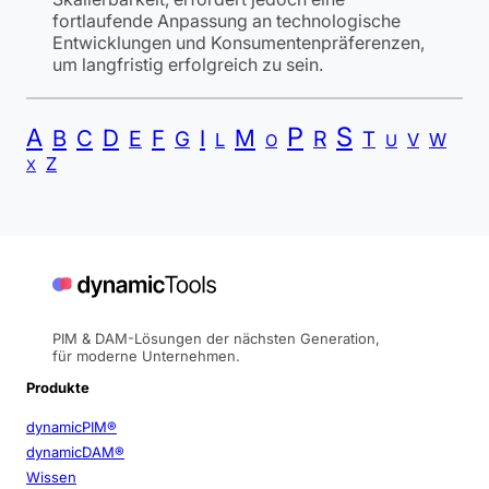
fortlaufende Anpassung an technologische
Entwicklungen und Konsumentenpräferenzen,
um langfristig erfolgreich zu sein.
P
S
A
B
C
D
F
I
M
E
R
G
T
L
V
W
O
U
Z
X
PIM & DAM-Lösungen der nächsten Generation,
für moderne Unternehmen.
Produkte
dynamicPIM®
dynamicDAM®
Wissen