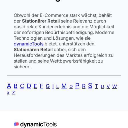
Obwohl der E-Commerce stark wächst, behält
der
Stationärer Retail
seine Relevanz durch
das direkte Kundenerlebnis und die Möglichkeit
der sofortigen Bedürfnisbefriedigung. Moderne
Technologien und Lösungen, wie sie
dynamicTools
bietet, unterstützen den
Stationären Retail
dabei, sich den
Herausforderungen des Marktes erfolgreich zu
stellen und seine Wettbewerbsfähigkeit zu
sichern.
P
S
A
B
C
D
F
I
M
E
R
G
T
L
V
W
O
U
Z
X