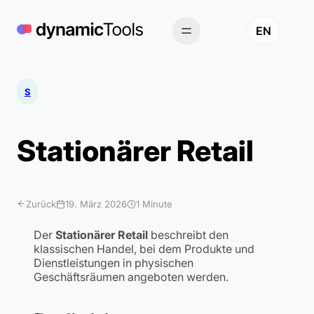
Zum
Inhalt
EN
springen
S
Stationärer Retail
Zurück
19. März 2026
1 Minute
Der
Stationärer Retail
beschreibt den
klassischen Handel, bei dem Produkte und
Dienstleistungen in physischen
Geschäftsräumen angeboten werden.