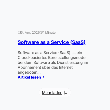
5. Apr. 2026
1 Minute
Software as a Service (SaaS)
Software as a Service (SaaS) ist ein
Cloud-basiertes Bereitstellungsmodell,
bei dem Software als Dienstleistung im
Abonnement über das Internet
angeboten…
Artikel lesen
:
Software
as
Mehr laden
→
a
Service
(SaaS)