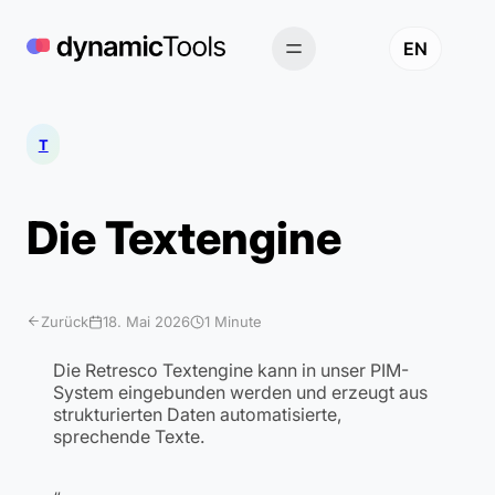
Zum
Inhalt
EN
springen
T
Die Textengine
Zurück
18. Mai 2026
1 Minute
Die Retresco Textengine kann in unser PIM-
System eingebunden werden und erzeugt aus
strukturierten Daten automatisierte,
sprechende Texte.