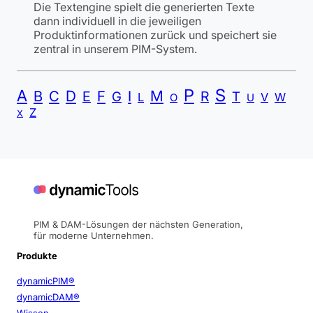
Die Textengine spielt die generierten Texte
dann individuell in die jeweiligen
Produktinformationen zurück und speichert sie
zentral in unserem PIM-System.
P
S
A
B
C
D
F
I
M
E
R
G
T
L
V
W
O
U
Z
X
PIM & DAM-Lösungen der nächsten Generation,
für moderne Unternehmen.
Produkte
dynamicPIM®
dynamicDAM®
Wissen